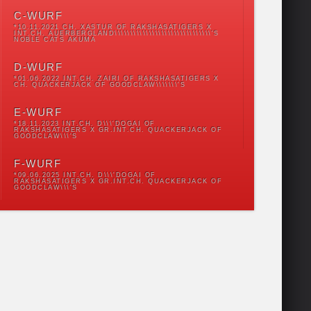
C-WURF
*10.11.2021 CH. XASTUR OF RAKSHASATIGERS X
INT.CH. AUERBERGLAND\\\\\\\\\\\\\\\\\\\\\\\\\\\\\\\'S
NOBLE CATS AKUMA
D-WURF
*01.06.2022 INT.CH. ZAIRI OF RAKSHASATIGERS X
CH. QUACKERJACK OF GOODCLAW\\\\\\\'S
E-WURF
*18.11.2023 INT.CH. D\\\'DOGAI OF
RAKSHASATIGERS X GR.INT.CH. QUACKERJACK OF
GOODCLAW\\\'S
F-WURF
*09.06.2025 INT.CH. D\\\'DOGAI OF
RAKSHASATIGERS X GR.INT.CH. QUACKERJACK OF
GOODCLAW\\\'S