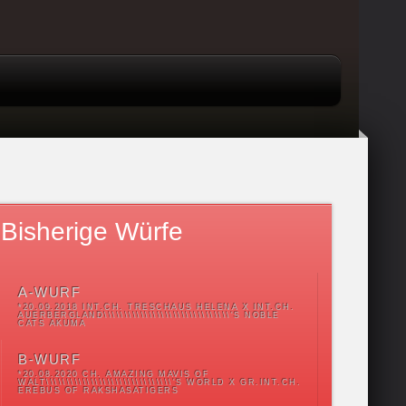
Bisherige Würfe
A-WURF
*20.09.2018 INT.CH. TRESCHAUS HELENA X INT.CH.
AUERBERGLAND\\\\\\\\\\\\\\\\\\\\\\\\\\\\\\\'S NOBLE
CATS AKUMA
B-WURF
*20.08.2020 CH. AMAZING MAVIS OF
WALT\\\\\\\\\\\\\\\\\\\\\\\\\\\\\\\'S WORLD X GR.INT.CH.
EREBUS OF RAKSHASATIGERS