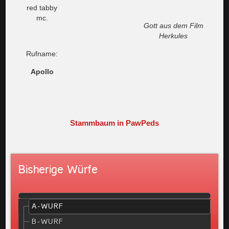
red tabby
mc.
Gott aus dem Film
Herkules
Rufname:
Apollo
Stammbaum in PawPeds
Bisherige Würfe
A-WURF
B-WURF