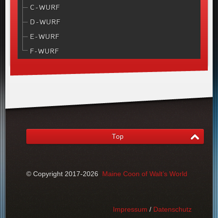
C-WURF
D-WURF
E-WURF
F-WURF
Top
© Copyright 2017-2026
Maine Coon of Walt’s World
Impressum
/
Datenschutz