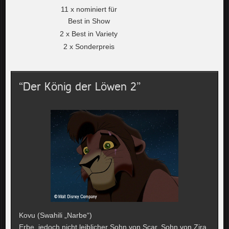
11 x nominiert für
Best in Show
2 x Best in Variety
2 x Sonderpreis
“Der König der Löwen 2”
Kovu (Swahili „Narbe“)
Erbe, jedoch nicht leiblicher Sohn von Scar. Sohn von Zira