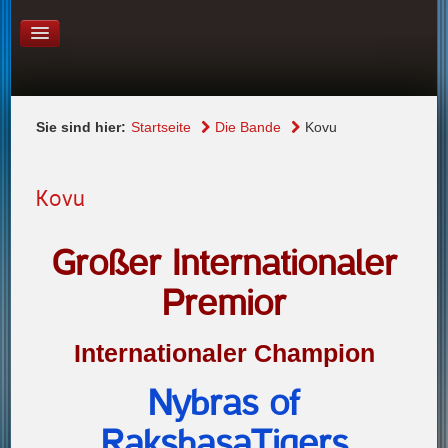
LINKS
KONTAKT
Sie sind hier:
Startseite
Die Bande
Kovu
Kovu
Großer Internationaler
Premior
Internationaler Champion
Nybras of
RakshasaTigers